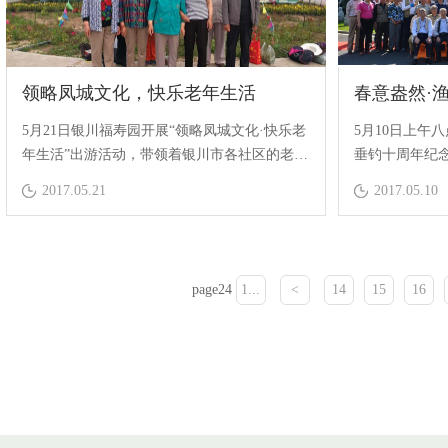
领略凤城文化，快乐老年生活
5月21日银川福寿园开展“领略凤城文化·快乐老
5月10日上午
年生活”出游活动，带领着银川市各社区的老年
垂钓十周年纪
人前往森淼度假区、银川福寿园、城市风光感
式。
2017.05.21
2017.05.10
受银川市的发展变化
page24
1...
<
14
15
16