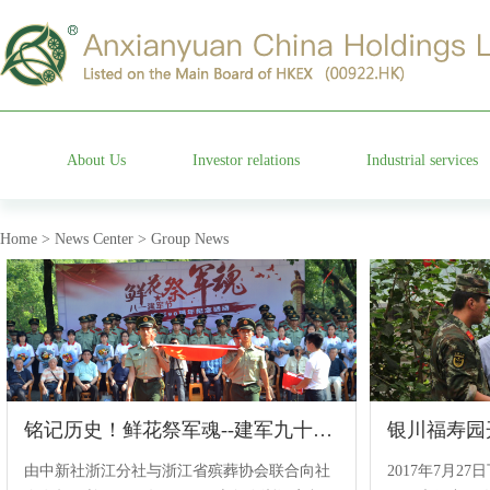
About Us
Investor relations
Industrial services
Group profile
Stock information
Cemetery operation
Home > News Center > Group News
Management team
Company announcements
Characteristic garden
Affiliated companies
Financial information announcements
Funeral etiquette
Development history
Corporate governance
Anxian Century Residenc
铭记历史！鲜花祭军魂--建军九十周年纪念活动在安贤园举行
Company honor
Investor services
由中新社浙江分社与浙江省殡葬协会联合向社
2017年7月2