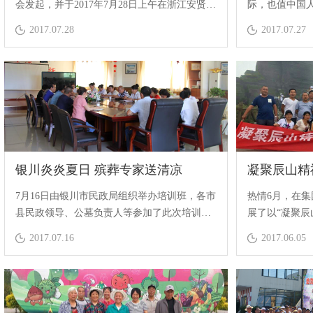
会发起，并于2017年7月28日上午在浙江安贤园
际，也值中国人
举行“鲜花祭军魂——纪念中国人民解放军建军
司总经理助理
Monthly report form
2017.07.28
2017.07.27
90周年纪念仪式”
宁夏武警总队
队扎实的工作
限关爱和殷殷
为基地官兵带
银川炎炎夏日 殡葬专家送清凉
凝聚辰山精
7月16日由银川市民政局组织举办培训班，各市
热情6月，在
县民政领导、公墓负责人等参加了此次培训
展了以“凝聚辰
会。
的团体旅游活
2017.07.16
2017.06.05