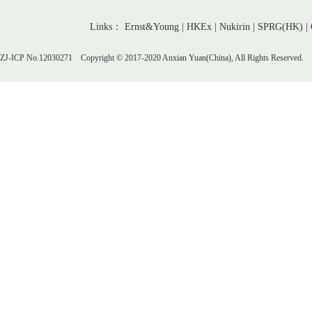
Links： Ernst&Young | HKEx | Nukirin | SPRG(HK) | Chin
ZJ-ICP No.12030271 Copyright © 2017-2020 Anxian Yuan(China), All Rights Reserved.