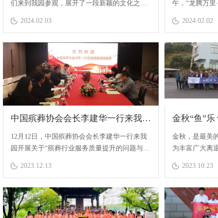
们来到我园参观，展开了一段新颖的文化之
午，“龙腾万里
旅。
会在安贤园隆
Monthly report form
2024.02.03
2024.02.02
中国殡葬协会会长李建华一行来我园调研
金秋“鱼”乐
12月12日，中国殡葬协会会长李建华一行来我
金秋，是最美
园开展关于“殡葬行业服务质量提升的问题与对
为丰富广大离
策”的调研工作。省民政厅社会事务处副处长赵
份感恩之情，
2023.12.13
2023.10.23
辉，省殡葬协会会长余强，省殡葬协会副会
中心的支持下
长、杭州市殡葬行业协会会长施俊等负责人陪
钓鱼协会联合举
同调研。
干部垂钓比赛