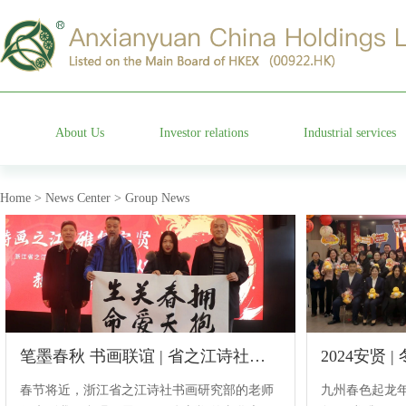
About Us
Investor relations
Industrial services
Group profile
Stock information
Cemetery operation
Home > News Center > Group News
Management team
Company announcements
Characteristic garden
Affiliated companies
Financial information announcements
Funeral etiquette
Development history
Corporate governance
Anxian Century Residenc
笔墨春秋 书画联谊 | 省之江诗社书画研究部老师来我园采风迎新
2024安贤
Company honor
Investor services
春节将近，浙江省之江诗社书画研究部的老师
九州春色起龙年