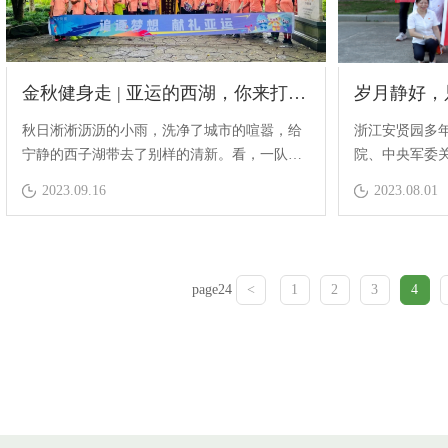
金秋健身走 | 亚运的西湖，你来打卡吗？
秋日淅淅沥沥的小雨，洗净了城市的喧嚣，给
浙江安贤园多
宁静的西子湖带去了别样的清新。看，一队身
院、中央军委
着粉色荧光服的运动爱好者们行走在苏白二堤
署，扎实做好“
2023.09.16
2023.08.01
上，他们迈着轻快的步伐，喊着响亮的口号，
工作，与部队
为这座即将召开亚运的城市增添了一抹亮色。
page24
<
1
2
3
4