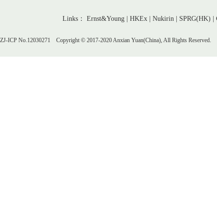
Links： Ernst&Young | HKEx | Nukirin | SPRG(HK) | Chin
ZJ-ICP No.12030271 Copyright © 2017-2020 Anxian Yuan(China), All Rights Reserved.