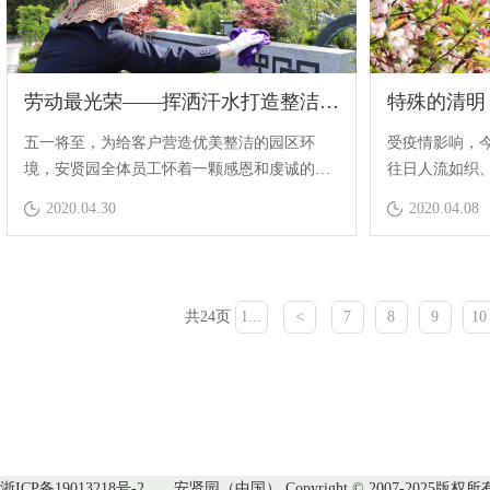
劳动最光荣——挥洒汗水打造整洁园区
特殊的清明
五一将至，为给客户营造优美整洁的园区环
受疫情影响，
境，安贤园全体员工怀着一颗感恩和虔诚的
往日人流如织、
心，进入园区清理垃圾，擦拭墓碑，美化园区
代之的是严谨的
2020.04.30
2020.04.08
环境。
务。
共24页
1...
<
7
8
9
10
浙ICP备19013218号-2
安贤园（中国） Copyright © 2007-2025版权所有 