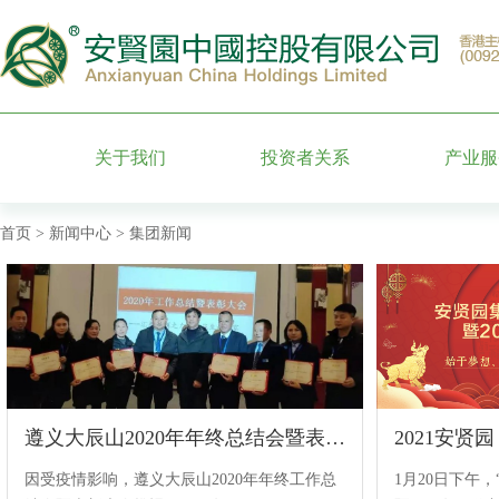
关于我们
投资者关系
产业服
集团简介
股票信息
墓园运
首页
>
新闻中心
> 集团新闻
管理团队
公司公告
特色园
附属企业
财务信息公告
殡葬礼
发展历程
公司治理
安贤百
公司荣誉
投资者服务
遵义大辰山2020年年终总结会暨表彰大会
2021安
因受疫情影响，遵义大辰山2020年年终工作总
1月20日下午，
月报表