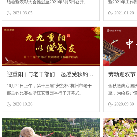
结会暨表彰大会推迟至2021年3月5日召开。
暨2021年工
重召开。
2021.03.05
2021.01.20
迎重阳 | 与老干部们一起感受秋钓的魅力
劳动迎双节
10月22日上午，第十三届“安贤杯”杭州市老干
金秋送爽迎国
部垂钓比赛在浙江安贤园举行了开幕式。
至，为给客户
园全体员工怀
2020.10.26
2020.09.30
区清扫垃圾，