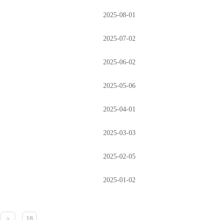
2025-08-01
2025-07-02
2025-06-02
2025-05-06
2025-04-01
2025-03-03
2025-02-05
2025-01-02
>
18