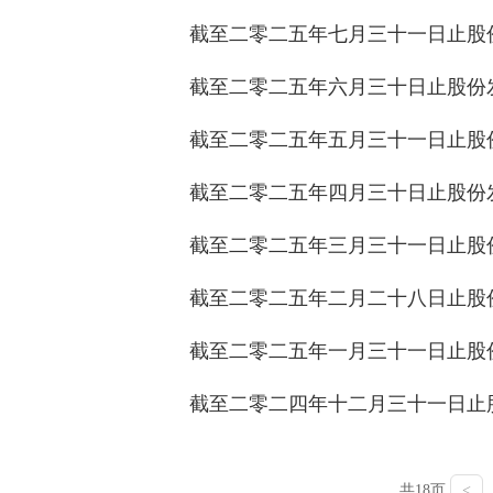
截至二零二五年七月三十一日止股
截至二零二五年六月三十日止股份
截至二零二五年五月三十一日止股
截至二零二五年四月三十日止股份
截至二零二五年三月三十一日止股
截至二零二五年二月二十八日止股
截至二零二五年一月三十一日止股
截至二零二四年十二月三十一日止
共18页
<