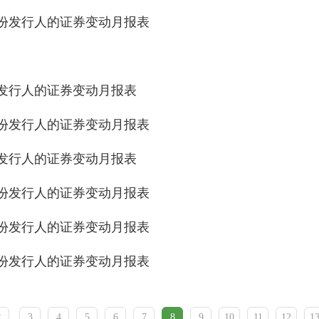
份发行人的证券变动月报表
发行人的证券变动月报表
份发行人的证券变动月报表
发行人的证券变动月报表
份发行人的证券变动月报表
份发行人的证券变动月报表
份发行人的证券变动月报表
<
3
4
5
6
7
8
9
10
11
12
1