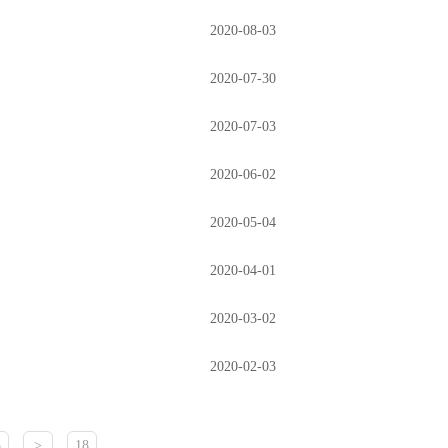
2020-08-03
2020-07-30
2020-07-03
2020-06-02
2020-05-04
2020-04-01
2020-03-02
2020-02-03
3
>
18