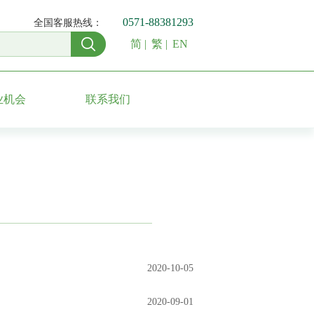
0571-88381293
全国客服热线：
简
|
繁
|
EN
业机会
联系我们
2020-10-05
2020-09-01