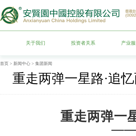
关于我们
投资者关系
产业服
集团简介
股票信息
墓园运
首页
>
新闻中心
> 集团新闻
重走两弹一星路·追
管理团队
公司公告
特色园
附属企业
财务信息公告
殡葬礼
发展历程
公司治理
安贤百
重走两弹一
公司荣誉
投资者服务
—
月报表