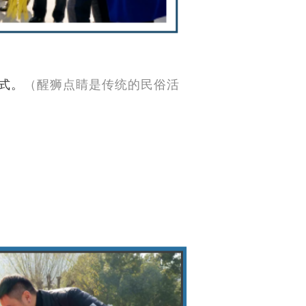
式。
（
醒狮点睛是传统的民俗活