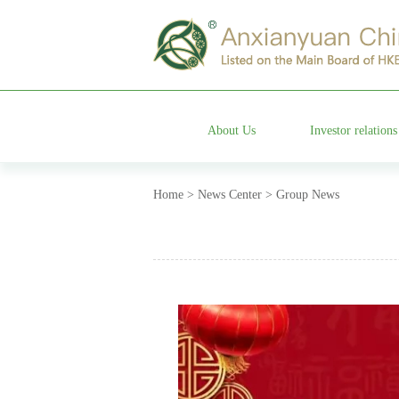
About Us
Investor relations
Group profile
Stock information
Home > News Center > Group News
Management team
Company announceme
Affiliated companies
Financial information annou
Development history
Corporate governanc
Company honor
Investor services