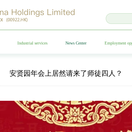
Industrial services
News Center
Employment opp
Cemetery operation
Group news
安贤园年会上居然请来了师徒四人？
nts
Characteristic garden
Media focus
ncements
Funeral etiquette
Company video
e
Anxian Century Residence