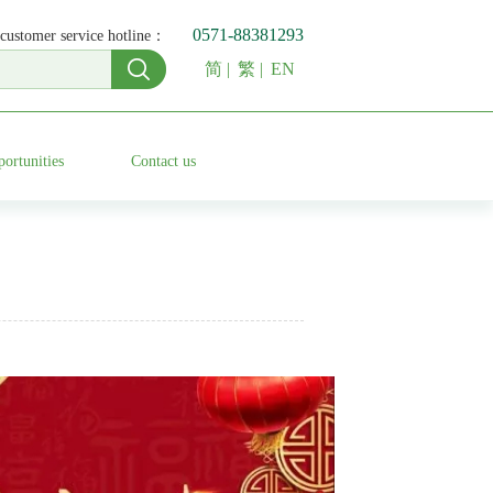
0571-88381293
customer service hotline：
简
|
繁
|
EN
ortunities
Contact us