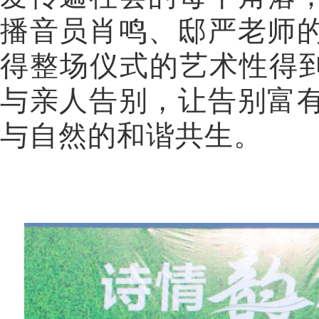
播音员肖鸣、邸严老师
得整场仪式的艺术性得到
与亲人告别，让告别富
与自然的和谐共生。