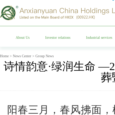
About Us
Investor relations
Industrial services
Group profile
Stock information
Cemetery operation
Home > News Center > Group News
诗情韵意·绿润生命 —
Management team
Company announcements
Characteristic garden
葬
Affiliated companies
Financial information announcements
Funeral etiquette
Development history
Corporate governance
Anxian Century Residenc
阳春三月，春风拂面，
Company honor
Investor services