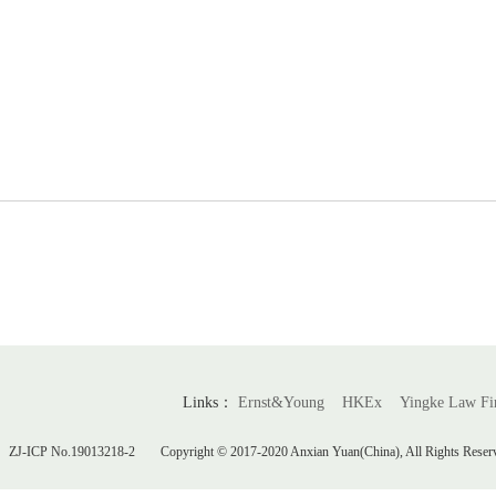
Links：
Ernst&Young
HKEx
Yingke Law F
ZJ-ICP No.19013218-2
Copyright © 2017-2020 Anxian Yuan(China), All Rights Reser