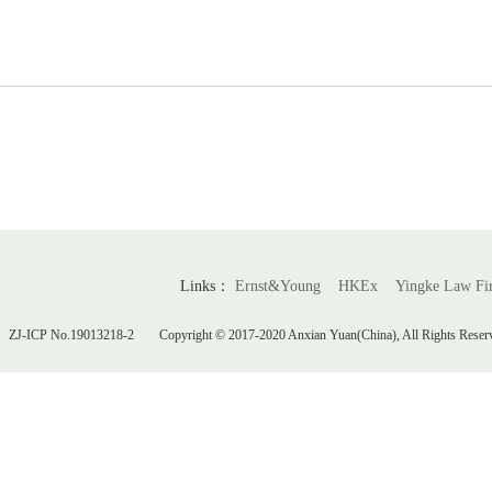
象；重效率，增效益”
水平和发展质量的目的
的具体目标，找短板，
安贤园集团