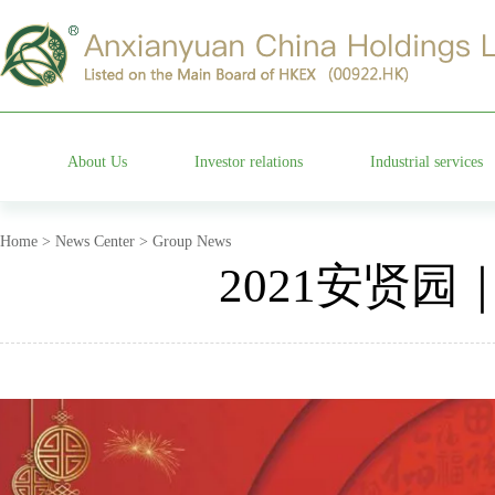
About Us
Investor relations
Industrial services
Group profile
Stock information
Cemetery operation
Home > News Center > Group News
2021安贤
Management team
Company announcements
Characteristic garden
Affiliated companies
Financial information announcements
Funeral etiquette
Development history
Corporate governance
Anxian Century Residenc
Company honor
Investor services