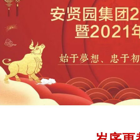
Monthly report form
岁序更