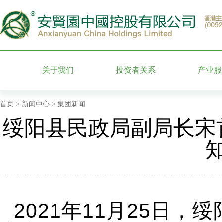
关于我们
投资者关系
产业服
集团简介
股票信息
墓园运
首页
>
新闻中心
> 集团新闻
绥阳县民政局副局长宋
管理团队
公司公告
特色园
附属企业
财务信息公告
殡葬礼
发展历程
公司治理
安贤百
公司荣誉
投资者服务
2021年11月25日
月报表