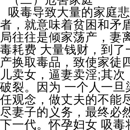
吸毒导致大量的家庭悲
者，就意味着贫困和矛
局往往是倾家荡产，妻
毒耗费 大量钱财，到
产换取毒品，致使家徒
儿卖女，逼妻卖淫;其
破裂。因为 一个人一
任观念，做丈夫的不能
尽妻子的义务，最终必
下一代。怀孕妇女 吸