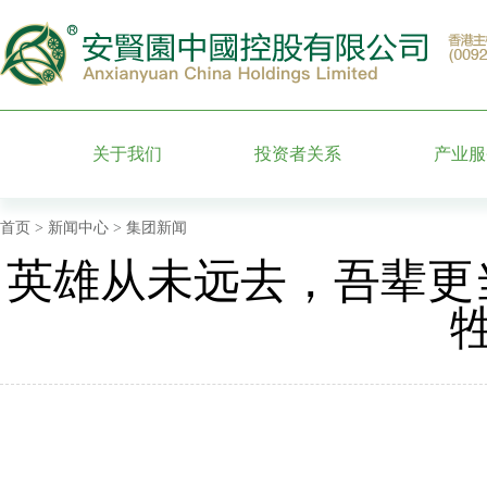
关于我们
投资者关系
产业服
集团简介
股票信息
墓园运
首页
>
新闻中心
> 集团新闻
英雄从未远去，吾辈更
管理团队
公司公告
特色园
附属企业
财务信息公告
殡葬礼
发展历程
公司治理
安贤百
公司荣誉
投资者服务
月报表