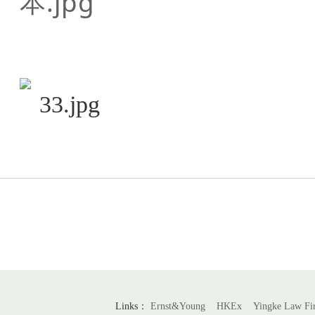
Links：
Ernst&Young
HKEx
Yingke Law F