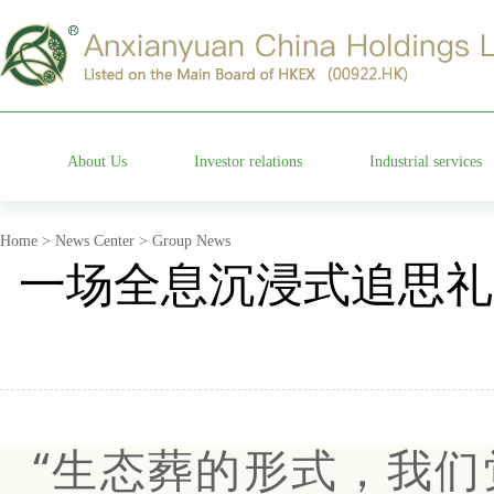
About Us
Investor relations
Industrial services
Group profile
Stock information
Cemetery operation
Home > News Center > Group News
一场全息沉浸式追思礼
Management team
Company announcements
Characteristic garden
Affiliated companies
Financial information announcements
Funeral etiquette
Development history
Corporate governance
Anxian Century Residenc
“生态葬的形式，我
Company honor
Investor services