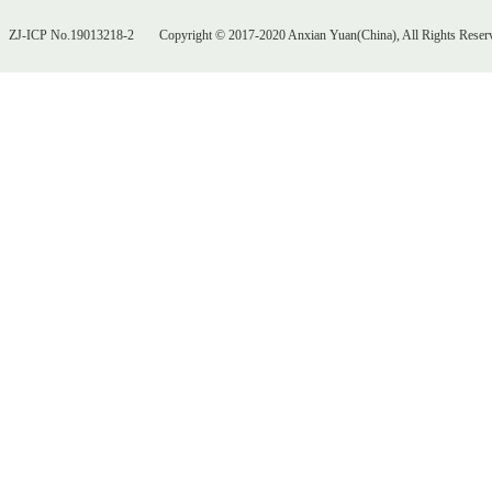
ZJ-ICP No.19013218-2
Copyright © 2017-2020 Anxian Yuan(China), All Rights Reser