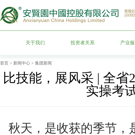
关于我们
投资者关系
产业服
集团简介
股票信息
墓园运
首页
>
新闻中心
> 集团新闻
比技能，展风采 | 全省
管理团队
公司公告
特色园
实操考
附属企业
财务信息公告
殡葬礼
发展历程
公司治理
安贤百
公司荣誉
投资者服务
秋天，是收获的季节，是
月报表