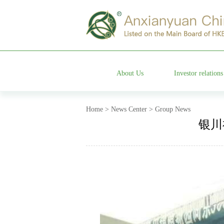
About Us
Investor relations
Group profile
Stock information
Home > News Center > Group News
银川
Management team
Company announceme
Affiliated companies
Financial information annou
Development history
Corporate governanc
Company honor
Investor services