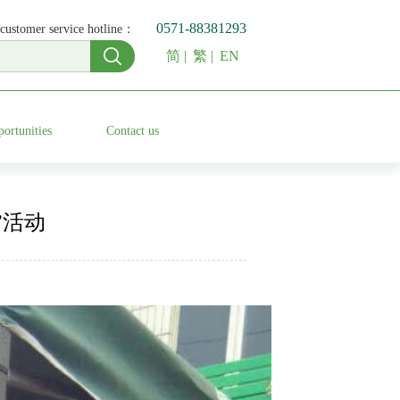
0571-88381293
customer service hotline：
简
|
繁
|
EN
ortunities
Contact us
”活动